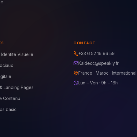
ne
ES
CONTACT
+33 6 52 16 96 59
Identité Visuelle
Kaidecc@speakly.fr
ociaux
France · Maroc · International
igitale
Lun – Ven · 9h – 18h
 & Landing Pages
de Contenu
ps basic