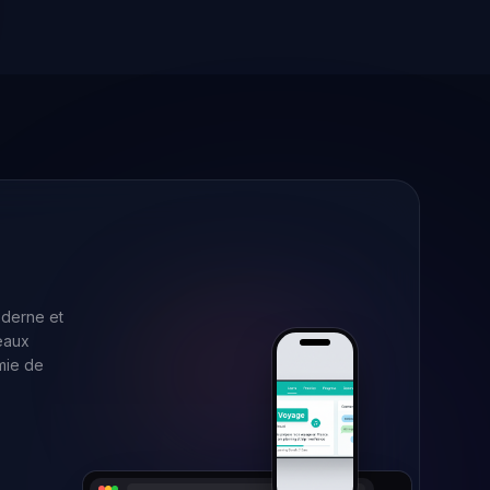
oderne et
eaux
mie de