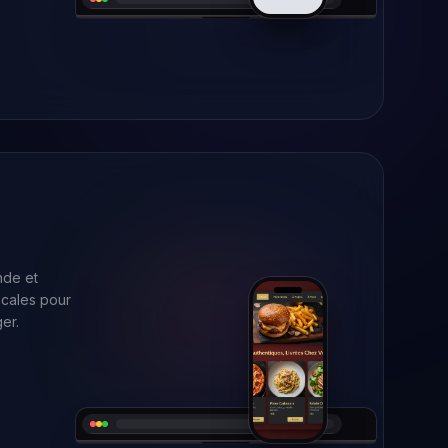
e
de et
ocales pour
er.