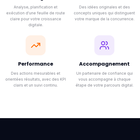
Analyse, planification et
Des idées originales et des
exécution d'une feuille de route
concepts uniques qui distinguent
claire pour votre croissance
votre marque de la concurrence.
digitale.
Performance
Accompagnement
Des actions mesurables et
Un partenaire de confiance qui
orientées résultats, avec des KPI
vous accompagne à chaque
clairs et un suivi continu.
étape de votre parcours digital.